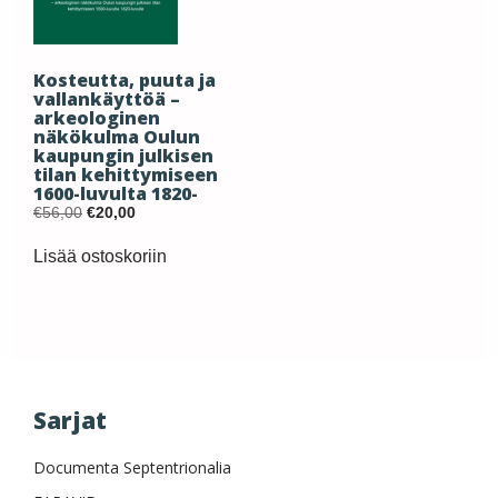
Kosteutta, puuta ja
vallankäyttöä –
arkeologinen
näkökulma Oulun
kaupungin julkisen
tilan kehittymiseen
1600-luvulta 1820-
luvulle
Original
Current
€
56,00
€
20,00
price
price
was:
is:
Lisää ostoskoriin
€56,00.
€20,00.
Sarjat
Documenta Septentrionalia