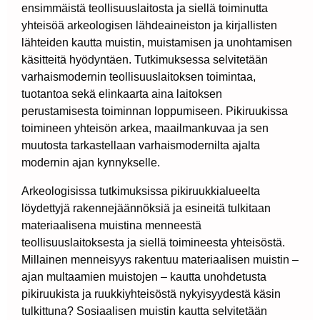
ensimmäistä teollisuuslaitosta ja siellä toiminutta
yhteisöä arkeologisen lähdeaineiston ja kirjallisten
lähteiden kautta muistin, muistamisen ja unohtamisen
käsitteitä hyödyntäen. Tutkimuksessa selvitetään
varhaismodernin teollisuuslaitoksen toimintaa,
tuotantoa sekä elinkaarta aina laitoksen
perustamisesta toiminnan loppumiseen. Pikiruukissa
toimineen yhteisön arkea, maailmankuvaa ja sen
muutosta tarkastellaan varhaismodernilta ajalta
modernin ajan kynnykselle.
Arkeologisissa tutkimuksissa pikiruukkialueelta
löydettyjä rakennejäännöksiä ja esineitä tulkitaan
materiaalisena muistina menneestä
teollisuuslaitoksesta ja siellä toimineesta yhteisöstä.
Millainen menneisyys rakentuu materiaalisen muistin –
ajan multaamien muistojen – kautta unohdetusta
pikiruukista ja ruukkiyhteisöstä nykyisyydestä käsin
tulkittuna? Sosiaalisen muistin kautta selvitetään