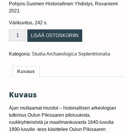
Pohjois-Suomen Historiallinen Yhdistys, Rovaniemi
2021
Värikuvitus, 242 s.
Ajan
LISÄÄ OSTOSKORIIN
multaamat
muistot.
Historiallisen
arkeologian
Kategoria:
Studia Archaeologica Septentrionalia
tutkimus
Oulun
Pikisaaren
Kuvaus
pikiruukista,
ruukkiyhteisöstä
ja
maailmankuvasta
Kuvaus
1640-
luvulta
1890-
Ajan multaamat muistot – historiallisen arkeologian
luvulle
tutkimus Oulun Pikisaaren pikiruukista,
quantity
ruukkiyhteisöstä ja maailmankuvasta 1640-luvulta
1890-luvulle -teos käsittelee Oulun Pikisaaren