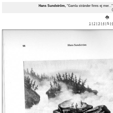
Hans Sundström,
"Gamla stränder finns ej mer...
1
|
2
|
3
|
4
| 5 |