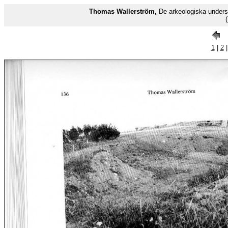
Thomas Wallerström,
De arkeologiska undersö
1
|
2