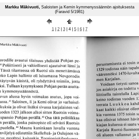
Markku Mäkivuoti,
Saloisten ja Kemin kymmenyssäännön ajoituksesta
(Faravid 5/1981)
1
|
2
|
3
| 4 |
5
|
6
|
7