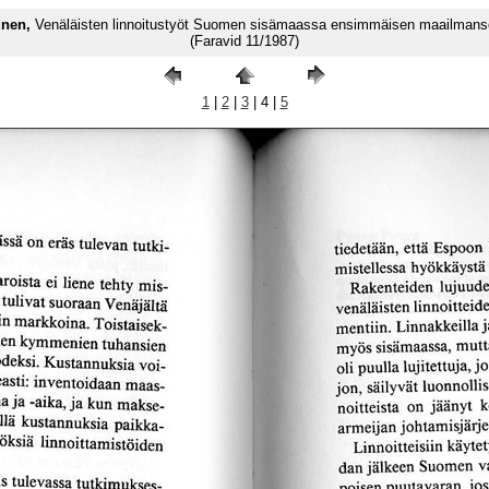
tunen,
Venäläisten linnoitustyöt Suomen sisämaassa ensimmäisen maailmans
(Faravid 11/1987)
1
|
2
|
3
| 4 |
5