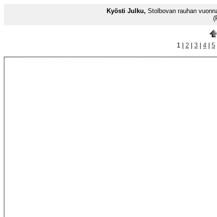
Kyösti Julku,
Stolbovan rauhan vuonna
(
1 |
2
|
3
|
4
|
5