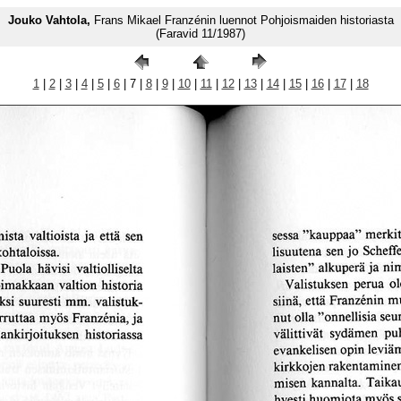
Jouko Vahtola,
Frans Mikael Franzénin luennot Pohjoismaiden historiasta
(Faravid 11/1987)
1
|
2
|
3
|
4
|
5
|
6
| 7 |
8
|
9
|
10
|
11
|
12
|
13
|
14
|
15
|
16
|
17
|
18