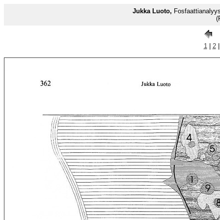
Jukka Luoto,
Fosfaattianalyys
(
1
|
2
|