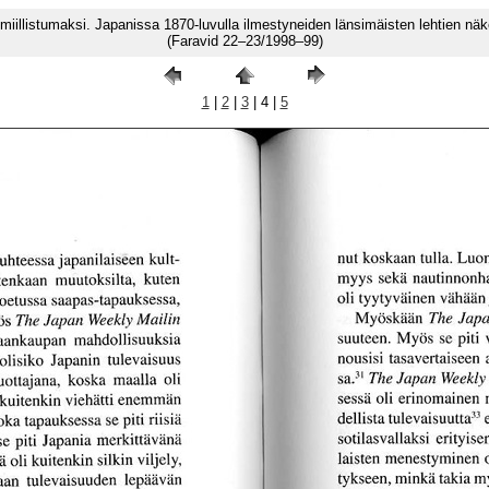
uumiillistumaksi. Japanissa 1870-luvulla ilmestyneiden länsimäisten lehtien 
(Faravid 22–23/1998–99)
1
|
2
|
3
| 4 |
5