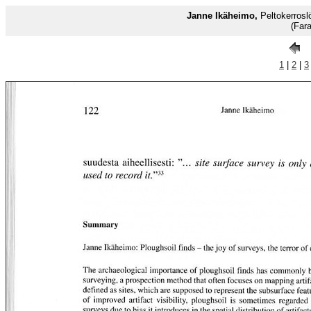
Janne Ikäheimo,
Peltokerroslö
(Far
1
|
2
|
3