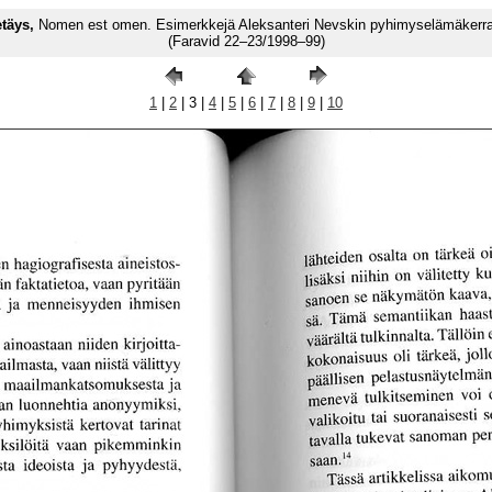
täys,
Nomen est omen. Esimerkkejä Aleksanteri Nevskin pyhimyselämäkerran
(Faravid 22–23/1998–99)
1
|
2
| 3 |
4
|
5
|
6
|
7
|
8
|
9
|
10