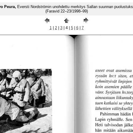
o Peura,
Eversti Nordströmin unohdettu merkitys Sallan suunnan puolustuk
(Faravid 22–23/1998–99)
1
|
2
|
3
| 4 |
5
|
6
|
7