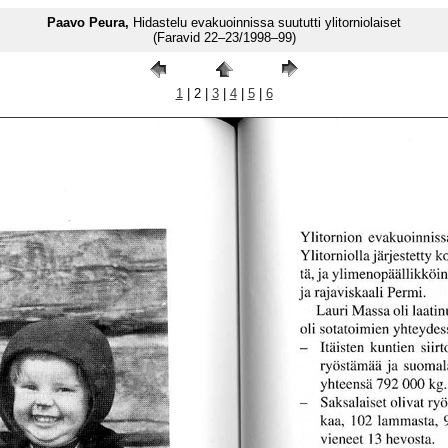
Paavo Peura,
Hidastelu evakuoinnissa suututti ylitorniolaiset
(Faravid 22–23/1998–99)
1
| 2 |
3
|
4
|
5
|
6