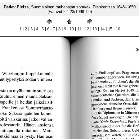
Detlev Pleiss,
Suomalainen rauhanajan sotaväki Frankenissa 1648–1650
(Faravid 22–23/1998–99)
1
|
2
|
3
|
4
|
5
|
6
|
7
|
8
|
9
|
10
|
11
|
12
|
13
|
14
| 15 |
16