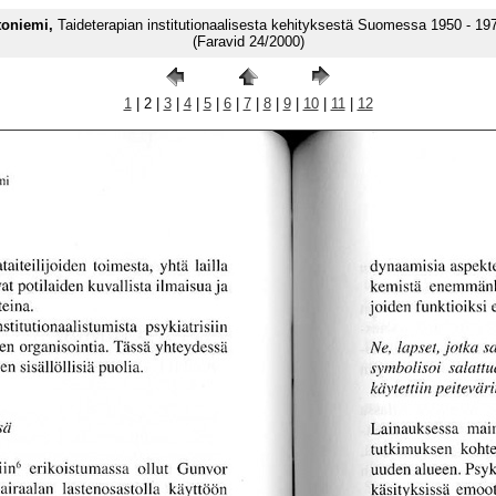
toniemi,
Taideterapian institutionaalisesta kehityksestä Suomessa 1950 - 1970
(Faravid 24/2000)
1
| 2 |
3
|
4
|
5
|
6
|
7
|
8
|
9
|
10
|
11
|
12