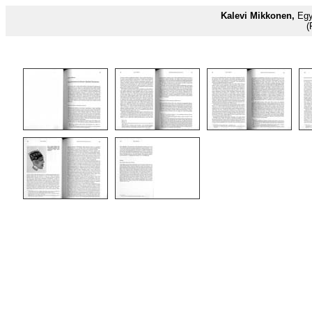
Kalevi Mikkonen,
Egy
(