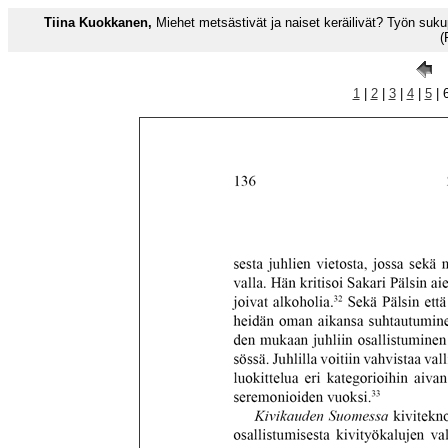
Tiina Kuokkanen,
Miehet metsästivät ja naiset keräilivät? Työn suk
(
1
|
2
|
3
|
4
|
5
| 