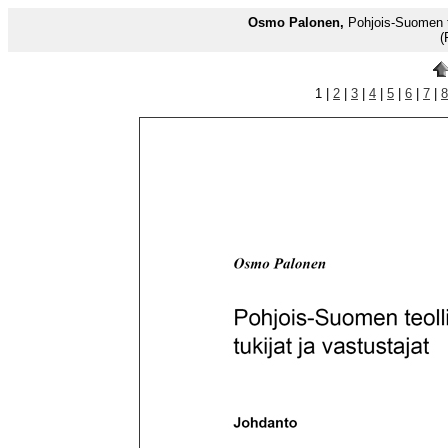
Osmo Palonen,
Pohjois-Suomen teo
(
1 |
2
|
3
|
4
|
5
|
6
|
7
|
8