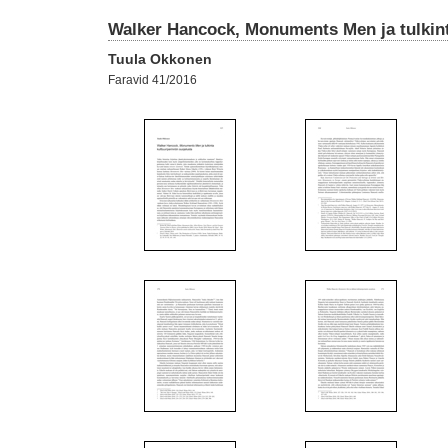
Walker Hancock, Monuments Men ja tulkint
Tuula Okkonen
Faravid 41/2016
1
2
8
9