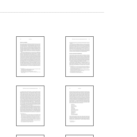
6
7
13
14