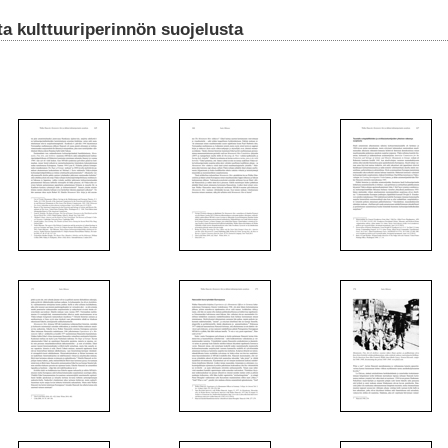
a kulttuuriperinnön suojelusta
3
4
5
10
11
12