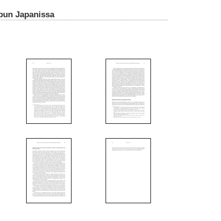
opun Japanissa
6
7
13
14