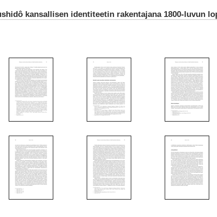
hidô kansallisen identiteetin rakentajana 1800-luvun l
3
4
5
10
11
12