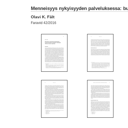
Menneisyys nykyisyyden palveluksessa: bus
Olavi K. Fält
Faravid 42/2016
1
2
8
9