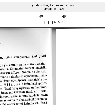
Kyösti Julku,
Tacituksen sithonit
(Faravid 4/1980)
1
|
2
|
3
|
4
|
5
| 6