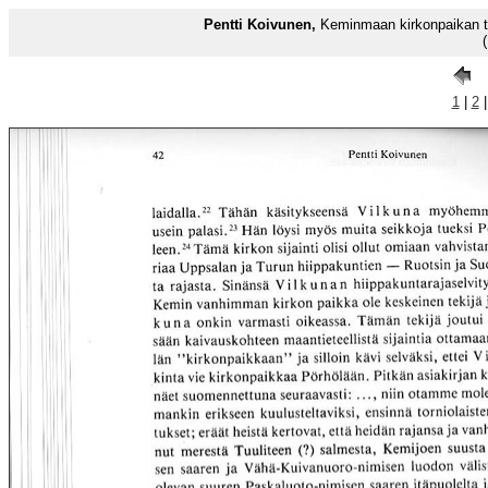
Pentti Koivunen,
Keminmaan kirkonpaikan tu
1
|
2