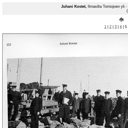
Juhani Kostet,
Ilmasilta Torniojoen yli
1
|
2
|
3
|
4
| 5