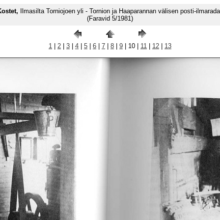
Kostet,
Ilmasilta Torniojoen yli - Tornion ja Haaparannan välisen posti-ilmarad
(Faravid 5/1981)
1
|
2
|
3
|
4
|
5
|
6
|
7
|
8
|
9
| 10 |
11
|
12
|
13