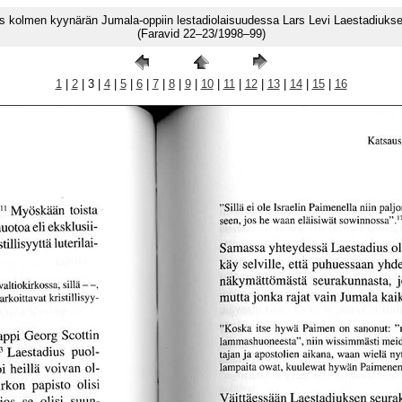
 kolmen kyynärän Jumala-oppiin lestadiolaisuudessa Lars Levi Laestadiuks
(Faravid 22–23/1998–99)
1
|
2
| 3 |
4
|
5
|
6
|
7
|
8
|
9
|
10
|
11
|
12
|
13
|
14
|
15
|
16