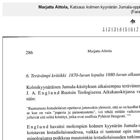
Marjatta Aittola,
Katsaus kolmen kyynärän Jumala-oppii
(Far
1
|
2
|
3
|
4
|
5
|
6
|
7