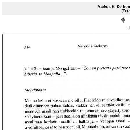
Markus H. Korhon
(Far
1