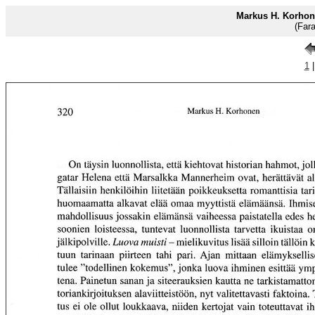
Markus H. Korhon
(Far
1