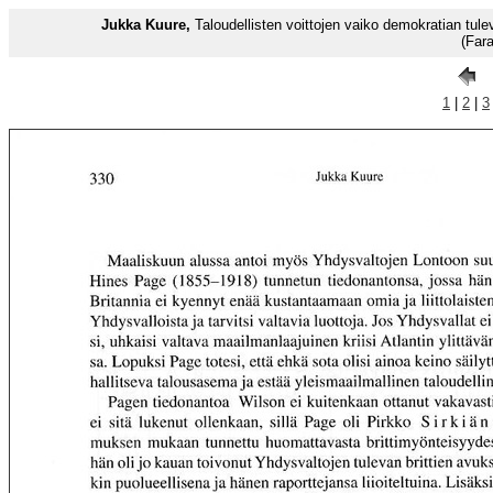
Jukka Kuure,
Taloudellisten voittojen vaiko demokratian tu
(Far
1
|
2
|
3