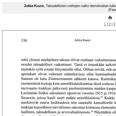
Jukka Kuure,
Taloudellisten voittojen vaiko demokratian tu
(Far
1
|
2
|
3