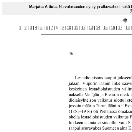
Marjatta Aittola,
Narvalaisuuden synty ja alkuvaiheet sekä 
(
1
|
2
|
3
|
4
|
5
|
6
|
7
| 8 |
9
|
10
|
11
|
12
|
13
|
14
|
15
|
16
|
17
|
18