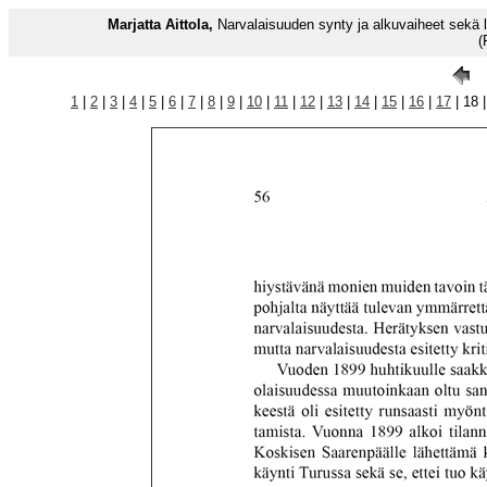
Marjatta Aittola,
Narvalaisuuden synty ja alkuvaiheet sekä 
(
1
|
2
|
3
|
4
|
5
|
6
|
7
|
8
|
9
|
10
|
11
|
12
|
13
|
14
|
15
|
16
|
17
| 18 