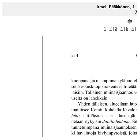
Irmeli Pääkkönen,
J.
(
1
|
2
|
3
|
4
|
5
|
6
|