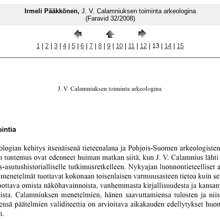
Irmeli Pääkkönen,
J. V. Calamniuksen toiminta arkeologina
(Faravid 32/2008)
1
|
2
|
3
|
4
|
5
|
6
|
7
|
8
|
9
|
10
|
11
|
12
| 13 |
14
|
15