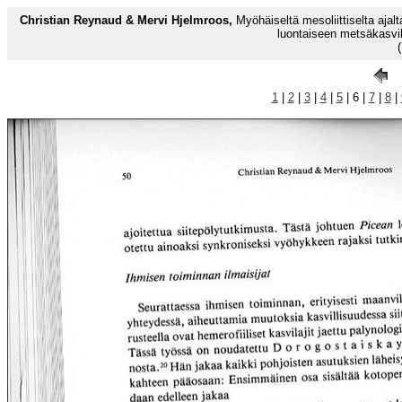
Christian Reynaud & Mervi Hjelmroos,
Myöhäiseltä mesoliittiselta ajalt
luontaiseen metsäkasvil
1
|
2
|
3
|
4
|
5
| 6 |
7
|
8
|