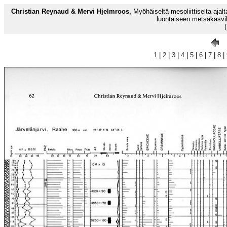
Christian Reynaud & Mervi Hjelmroos,
Myöhäiseltä mesoliittiselta ajalt
luontaiseen metsäkasvil
1
|
2
|
3
|
4
|
5
|
6
|
7
|
8
|