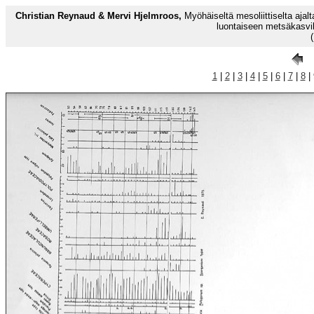
Christian Reynaud & Mervi Hjelmroos,
Myöhäiseltä mesoliittiselta ajalt
luontaiseen metsäkasvil
1
|
2
|
3
|
4
|
5
|
6
|
7
|
8
| 