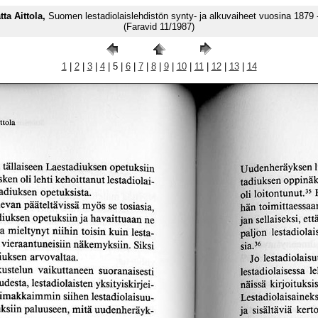
tta Aittola,
Suomen lestadiolaislehdistön synty- ja alkuvaiheet vuosina 1879 
(Faravid 11/1987)
1
|
2
|
3
|
4
| 5 |
6
|
7
|
8
|
9
|
10
|
11
|
12
|
13
|
14