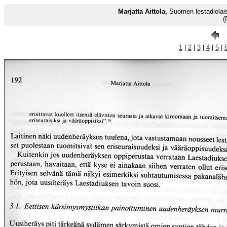
Marjatta Aittola,
Suomen lestadiolais
(
1
|
2
|
3
|
4
|
5
|