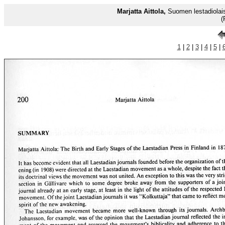
Marjatta Aittola,
Suomen lestadiolais
(
1
|
2
|
3
|
4
|
5
|