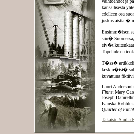
vaihtoehdot ja pa
kansallisesta yh
edelleen osa suo
joskus aistia �
Ensimm�isen suku
siin� Suomessa,
eiv�t kuitenkaan
Topeliuksen teok
T�ss� artikkelis
keskin�isi� suh
kuvattuna fiktiiv
Lauri Andersoni
Finns
; Mary Car
Joseph Damrelli
Ivanska Robbins
Quarter of Fitch
Takaisin Studia H