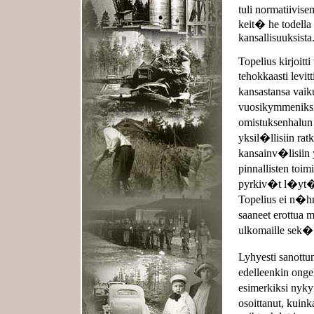
tuli normatiivisem
keit� he todella 
kansallisuuksista
Topelius kirjoit
tehokkaasti lev
kansastansa vai
vuosikymmeniksi
omistuksenhalun 
yksil�llisiin ra
kansainv�lisiin 
pinnallisten toi
pyrkiv�t l�yt�
Topelius ei n�h
saaneet erottua 
ulkomaille sek� 
Lyhyesti sanott
edelleenkin ong
esimerkiksi nyky
osoittanut, kuink