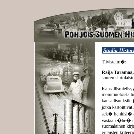
Studia Histor
Tiivistelm�:
Raija Taramaa,
suuren siirtolaist
Kansallismielisy
monimuotoista tu
kansallisuuksiin 
jotka kartoittiva
sek� henkisi� e
vastaan �he� inno
suomalainen kirja
erilaisten krite