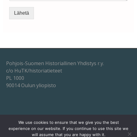
Lähetä
Pohjois-Suomen Historiallinen Yhdistys r.y.
c/o HuTK/historiatieteet
PL 1000
90014 Oulun yliopisto
We use cookies to ensure that we give you the best
experience on our website. If you continue to use this site we
will assume that you are happy with it.
Powered by WordPress