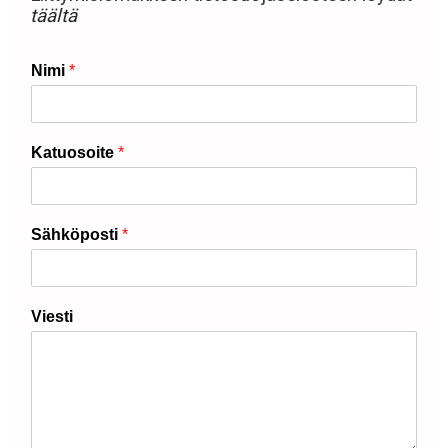
täältä
Nimi
*
Katuosoite
*
Sähköposti
*
Viesti