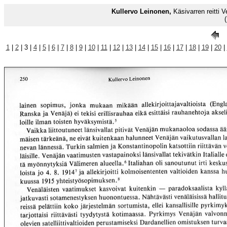
Kullervo Leinonen,
Käsivarren reitti
1
|
2
| 3 |
4
|
5
|
6
|
7
|
8
|
9
|
10
|
11
|
12
|
13
|
14
|
15
|
16
|
17
|
18
|
19
|
20
|