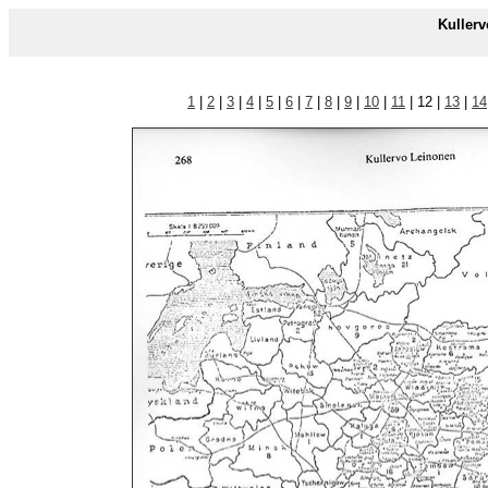
Kuller
1
|
2
|
3
|
4
|
5
|
6
|
7
|
8
|
9
|
10
|
11
| 12 |
13
|
14