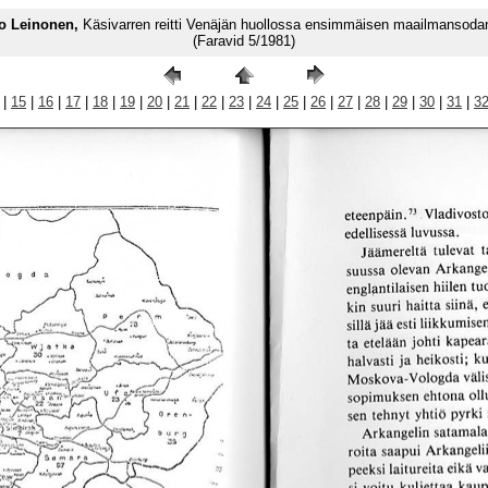
vo Leinonen,
Käsivarren reitti Venäjän huollossa ensimmäisen maailmansoda
(Faravid 5/1981)
|
15
|
16
|
17
|
18
|
19
|
20
|
21
|
22
|
23
|
24
|
25
|
26
|
27
|
28
|
29
|
30
|
31
|
3