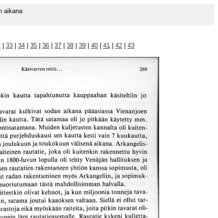
n aikana
2
|
33
|
34
|
35
|
36
|
37
|
38
|
39
|
40
|
41
|
42
|
43