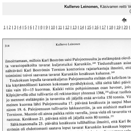
Kullervo Leinonen,
Käsivarren reitti
1
|
2
|
3
|
4
|
5
|
6
|
7
|
8
|
9
|
10
|
11
|
12
|
13
|
14
|
15
|
16
|
17
|
18
|
19
|
20
|