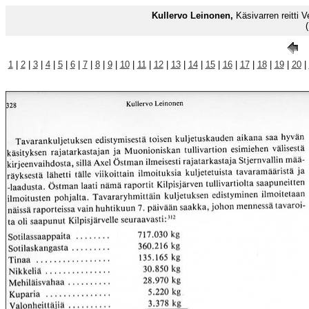
Kullervo Leinonen,
Käsivarren reitti
1
|
2
|
3
|
4
|
5
|
6
|
7
|
8
|
9
|
10
|
11
|
12
|
13
|
14
|
15
|
16
|
17
|
18
|
19
|
20
|