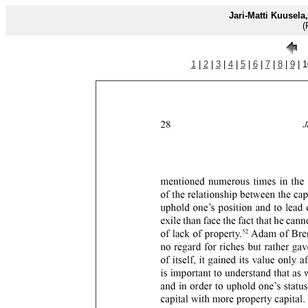
Jari-Matti Kuusela
(
1
|
2
|
3
|
4
|
5
|
6
|
7
|
8
|
9
| 1