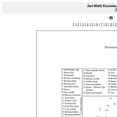
Jari-Matti Kuusela
(
1
|
2
|
3
|
4
|
5
|
6
|
7
|
8
|
9
|
1