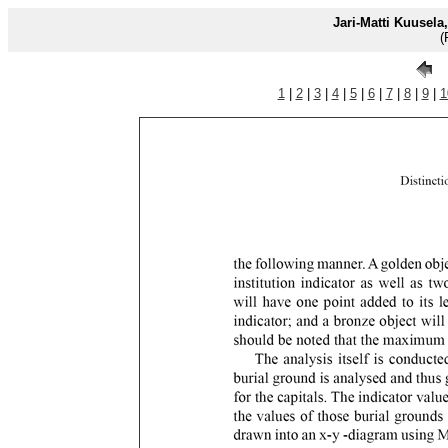
Jari-Matti Kuusela
(
1
|
2
|
3
|
4
|
5
|
6
|
7
|
8
|
9
|
1