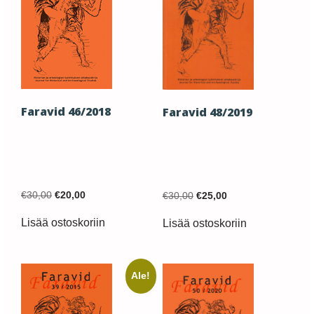
Faravid 46/2018
Faravid 48/2019
Original
Current
Original
Current
€
30,00
€
20,00
€
30,00
€
25,00
price
price
price
price
was:
is:
was:
is:
Lisää ostoskoriin
Lisää ostoskoriin
€30,00.
€20,00.
€30,00.
€25,00.
Ale!