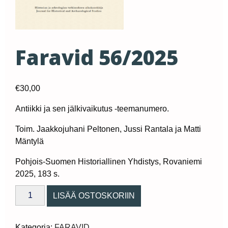
Faravid 56/2025
€
30,00
Antiikki ja sen jälkivaikutus -teemanumero.
Toim. Jaakkojuhani Peltonen, Jussi Rantala ja Matti
Mäntylä
Pohjois-Suomen Historiallinen Yhdistys, Rovaniemi
2025, 183 s.
Faravid
LISÄÄ OSTOSKORIIN
56/2025
quantity
Kategoria:
FARAVID