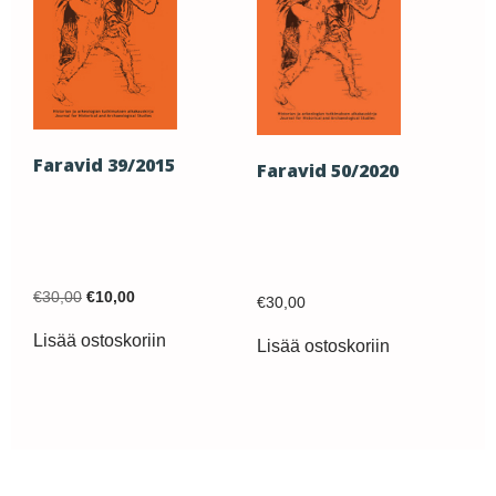
Faravid 39/2015
Faravid 50/2020
Original
Current
€
30,00
€
10,00
€
30,00
price
price
was:
is:
Lisää ostoskoriin
Lisää ostoskoriin
€30,00.
€10,00.