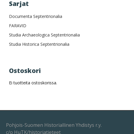
Sarjat
Documenta Septentrionalia
FARAVID
Studia Archaeologica Septentrionalia
Studia Historica Septentrionalia
Ostoskori
Ei tuotteita ostoskorissa.
Pohjois-Suomen Historiallinen Yhdistys r.y.
c/o HuTK/historiatieteet